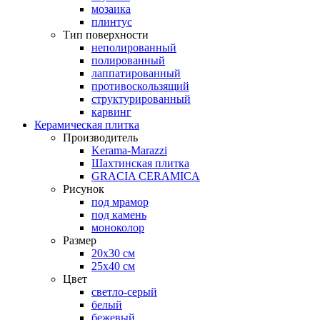
мозаика
плинтус
Тип поверхности
неполированный
полированный
лаппатированный
противоскользящий
структурированный
карвинг
Керамическая плитка
Производитель
Kerama-Marazzi
Шахтинская плитка
GRACIA CERAMICA
Рисунок
под мрамор
под камень
моноколор
Размер
20х30 см
25х40 см
Цвет
светло-серый
белый
бежевый