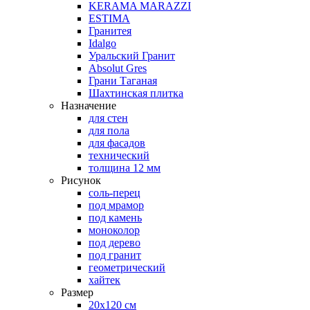
KERAMA MARAZZI
ESTIMA
Гранитея
Idalgo
Уральский Гранит
Absоlut Gres
Грани Таганая
Шахтинская плитка
Назначение
для стен
для пола
для фасадов
технический
толщина 12 мм
Рисунок
соль-перец
под мрамор
под камень
моноколор
под дерево
под гранит
геометрический
хайтек
Размер
20х120 см