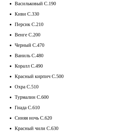
Васильковый C.190
Киви C.330
Персик C.210
Венге C.200
Черный C.470
Ваниль C.480
Коралл C.490
Красный кирпич C.500
Охра C.510
Турмалин C.600
Гиада C.610
Синяя ночь C.620
Красный чили C.630