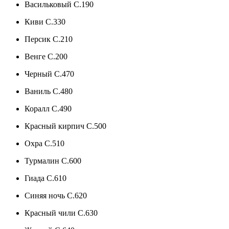
Васильковый C.190
Киви C.330
Персик C.210
Венге C.200
Черный C.470
Ваниль C.480
Коралл C.490
Красный кирпич C.500
Охра C.510
Турмалин C.600
Гиада C.610
Синяя ночь C.620
Красный чили C.630