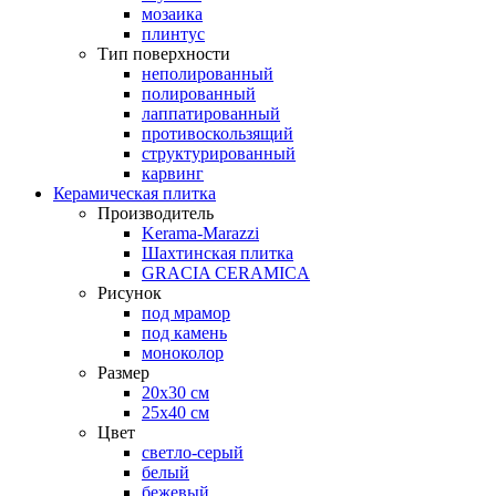
мозаика
плинтус
Тип поверхности
неполированный
полированный
лаппатированный
противоскользящий
структурированный
карвинг
Керамическая плитка
Производитель
Kerama-Marazzi
Шахтинская плитка
GRACIA CERAMICA
Рисунок
под мрамор
под камень
моноколор
Размер
20х30 см
25х40 см
Цвет
светло-серый
белый
бежевый