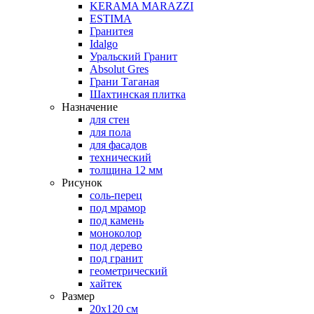
KERAMA MARAZZI
ESTIMA
Гранитея
Idalgo
Уральский Гранит
Absоlut Gres
Грани Таганая
Шахтинская плитка
Назначение
для стен
для пола
для фасадов
технический
толщина 12 мм
Рисунок
соль-перец
под мрамор
под камень
моноколор
под дерево
под гранит
геометрический
хайтек
Размер
20х120 см